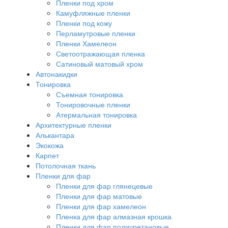
Пленки под хром
Камуфляжные пленки
Пленки под кожу
Перламутровые пленки
Пленки Хамелеон
Светоотражающая пленка
Сатиновый матовый хром
Автонакидки
Тонировка
Съемная тонировка
Тонировочные пленки
Атермальная тонировка
Архитектурные пленки
Алькантара
Экокожа
Карпет
Потолочная ткань
Пленки для фар
Пленки для фар глянецевые
Пленки для фар матовые
Пленки для фар хамелеон
Пленка для фар алмазная крошка
Пленки для фар полиуретановые