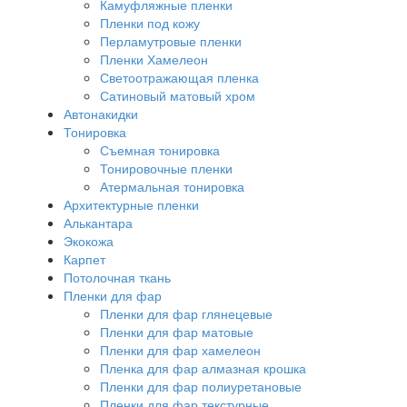
Камуфляжные пленки
Пленки под кожу
Перламутровые пленки
Пленки Хамелеон
Светоотражающая пленка
Сатиновый матовый хром
Автонакидки
Тонировка
Съемная тонировка
Тонировочные пленки
Атермальная тонировка
Архитектурные пленки
Алькантара
Экокожа
Карпет
Потолочная ткань
Пленки для фар
Пленки для фар глянецевые
Пленки для фар матовые
Пленки для фар хамелеон
Пленка для фар алмазная крошка
Пленки для фар полиуретановые
Пленки для фар текстурные