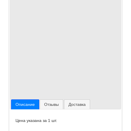
+30%) (P14,5s) 12V 55W
105
В корзину
Характеристики
Производитель:
Световые технологии Ксенайт
Страна производства:
Китай
Стекло:
кварц
Тип лампы:
H1
Цоколь лампы:
P14,5s
Единицы измерения:
Цветовая температура:
3200 К
Вольтажность:
12 В
Описание
Отзывы
Доставка
Цена указана за 1 шт.