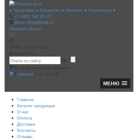
● Тонировка ● Автовинил ● Автосвет ● Алькантара ●
+7 (495)
162 85 15
silicon-films@mail.ru
Заказать звонок
11:00 - 18:00
Пн-пт.
Выходной
Сб.
Вы еще ничего не выбрали
В
корзине
0
шт. на
0
₽
МЕНЮ
Главная
Каталог продукции
О нас
Оплата
Доставка
Контакты
Отзывы