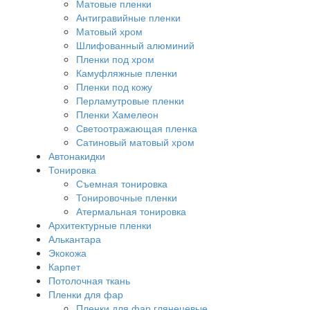
Матовые пленки
Антигравийные пленки
Матовый хром
Шлифованный алюминий
Пленки под хром
Камуфляжные пленки
Пленки под кожу
Перламутровые пленки
Пленки Хамелеон
Светоотражающая пленка
Сатиновый матовый хром
Автонакидки
Тонировка
Съемная тонировка
Тонировочные пленки
Атермальная тонировка
Архитектурные пленки
Алькантара
Экокожа
Карпет
Потолочная ткань
Пленки для фар
Пленки для фар глянецевые