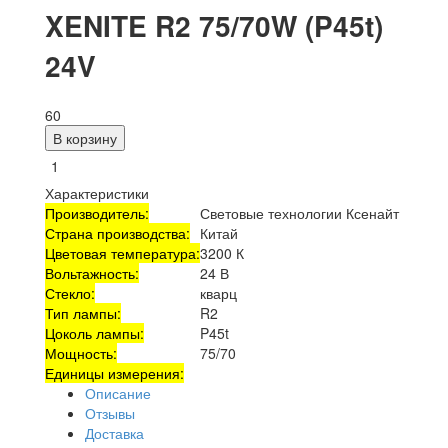
XENITE R2 75/70W (P45t)
24V
60
В корзину
Характеристики
Производитель:
Световые технологии Ксенайт
Страна производства:
Китай
Цветовая температура:
3200 К
Вольтажность:
24 В
Стекло:
кварц
Тип лампы:
R2
Цоколь лампы:
P45t
Мощность:
75/70
Единицы измерения:
Описание
Отзывы
Доставка