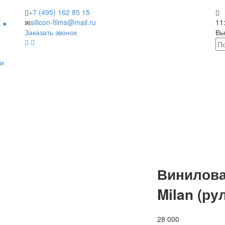
+7 (495)
162 85 15
silicon-films@mail.ru
11
 ●
Заказать звонок
Вы
ии
Винилова
Milan (ру
28 000