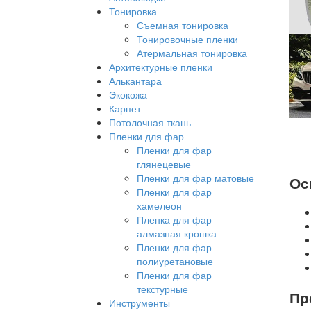
Тонировка
Съемная тонировка
Тонировочные пленки
Атермальная тонировка
Архитектурные пленки
Алькантара
Экокожа
Карпет
Потолочная ткань
Пленки для фар
Пленки для фар
глянецевые
Пленки для фар матовые
Ос
Пленки для фар
хамелеон
Пленка для фар
алмазная крошка
Пленки для фар
полиуретановые
Пленки для фар
текстурные
Пр
Инструменты