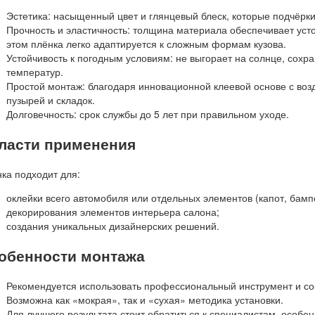
Эстетика
: насыщенный цвет и глянцевый блеск, которые подчёрк
Прочность и эластичность
: толщина материала обеспечивает уст
этом плёнка легко адаптируется к сложным формам кузова.
Устойчивость к погодным условиям
: не выгорает на солнце, сохр
температур.
Простой монтаж
: благодаря инновационной клеевой основе с во
пузырей и складок.
Долговечность
: срок службы до 5 лет при правильном уходе.
ласти применения
ка подходит для:
оклейки всего автомобиля или отдельных элементов (капот, бамп
декорирования элементов интерьера салона;
создания уникальных дизайнерских решений.
обенности монтажа
Рекомендуется использовать профессиональный инструмент и со
Возможна как «мокрая», так и «сухая» методика установки.
Для лучшего результата стоит обратиться к специалистам, особе