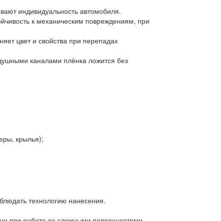
ивают индивидуальность автомобиля.
ойчивость к механическим повреждениям, при
аняет цвет и свойства при перепадах
здушными каналами плёнка ложится без
еры, крылья);
блюдать технологию нанесения.
нно при работе со сложными поверхностями.