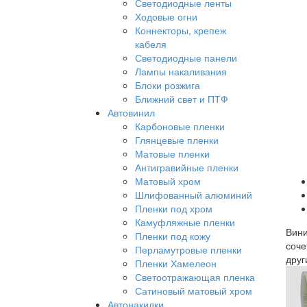
Светодиодные ленты
Ходовые огни
Коннекторы, крепеж
кабеля
Светодиодные панели
Лампы накаливания
Блоки розжига
Ближний свет и ПТФ
Автовинил
Карбоновые пленки
Глянцевые пленки
Матовые пленки
Антигравийные пленки
Матовый хром
Шлифованный алюминий
Пленки под хром
Камуфляжные пленки
Вини
Пленки под кожу
соче
Перламутровые пленки
друг
Пленки Хамелеон
Светоотражающая пленка
Сатиновый матовый хром
Автонакидки