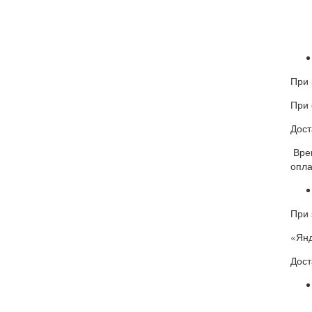
При 
При 
Дост
Врем
опла
При 
«Янд
Дост