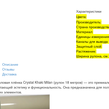
Характеристики
Цвета:
Производитель:
Страна производств
Материал:
Единицы измерения
Каналы для вывода 
Защитный слой:
Растяжение:
Ширина рулона, см.
Описание
Отзывы
Доставка
ловая плёнка Crystal Khaki Milan (рулон 18 метров) — это премиа
тающий эстетику и функциональность. Она предназначена для полн
их элементов.