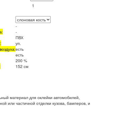
-
а:
-
ПВХ
:
уп.
воздуха:
есть
есть
200 %
:
152 см
льный материал для оклейки автомобилей,
ой или частичной отделки кузова, бамперов, и