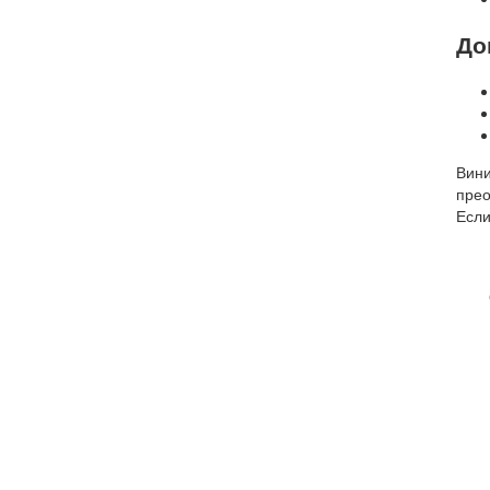
До
Вини
прео
Если