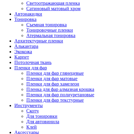
Светоотражающая пленка
Сатиновый матовый хром
Автонакидки
Тонировка
Съемная тонировка
Тонировочные пленки
Атермальная тонировка
Архитектурные пленки
Алькантара
Экокожа
Карпет
Потолочная ткань
Пленки для фар
Пленки для фар глянецевые
Пленки для фар матовые
Пленки для фар хамелеон
Пленка для фар алмазная крошка
Пленки для фар полиуретановые
Пленки для фар текстурные
Инструменты
Скотч
Для тонировки
Для автовинила
Клей
Аксессуары