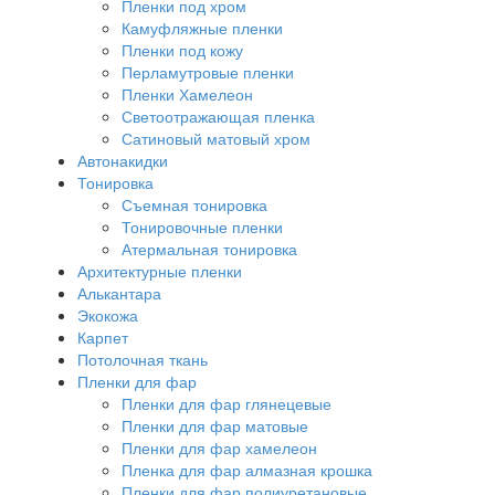
Пленки под хром
Камуфляжные пленки
Пленки под кожу
Перламутровые пленки
Пленки Хамелеон
Светоотражающая пленка
Сатиновый матовый хром
Автонакидки
Тонировка
Съемная тонировка
Тонировочные пленки
Атермальная тонировка
Архитектурные пленки
Алькантара
Экокожа
Карпет
Потолочная ткань
Пленки для фар
Пленки для фар глянецевые
Пленки для фар матовые
Пленки для фар хамелеон
Пленка для фар алмазная крошка
Пленки для фар полиуретановые