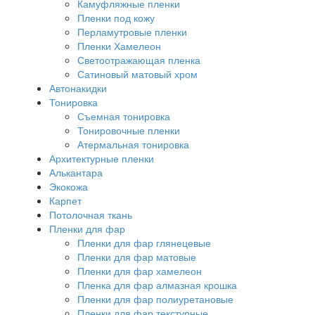
Камуфляжные пленки
Пленки под кожу
Перламутровые пленки
Пленки Хамелеон
Светоотражающая пленка
Сатиновый матовый хром
Автонакидки
Тонировка
Съемная тонировка
Тонировочные пленки
Атермальная тонировка
Архитектурные пленки
Алькантара
Экокожа
Карпет
Потолочная ткань
Пленки для фар
Пленки для фар глянецевые
Пленки для фар матовые
Пленки для фар хамелеон
Пленка для фар алмазная крошка
Пленки для фар полиуретановые
Пленки для фар текстурные