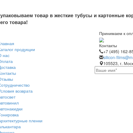
упаковываем товар в жесткие тубусы и картонные кор
его товара!
Принимаем к оп
Главная
Контакты
Каталог продукции
+7 (495) 162-8
О нас
silicon-films@ma
Оплата
105523, г. Моск
Доставка
Контакты
Отзывы
Сотрудничество
Условия возврата
Автосвет
Автовинил
Автонакидки
Тонировка
Архитектурные пленки
Алькантара
Экокожа