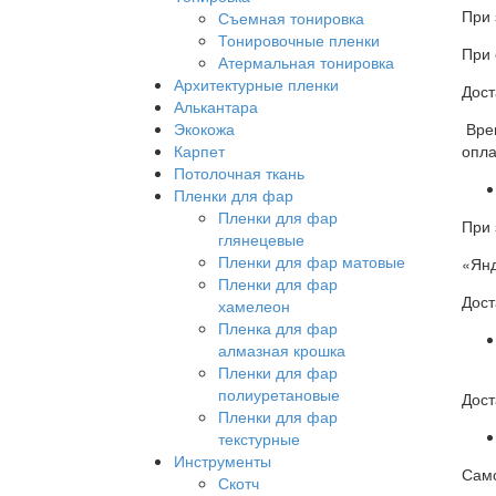
При 
Съемная тонировка
Тонировочные пленки
При 
Атермальная тонировка
Архитектурные пленки
Дост
Алькантара
Врем
Экокожа
опла
Карпет
Потолочная ткань
Пленки для фар
Пленки для фар
При 
глянецевые
Пленки для фар матовые
«Янд
Пленки для фар
Дост
хамелеон
Пленка для фар
алмазная крошка
Пленки для фар
полиуретановые
Дост
Пленки для фар
текстурные
Инструменты
Само
Скотч