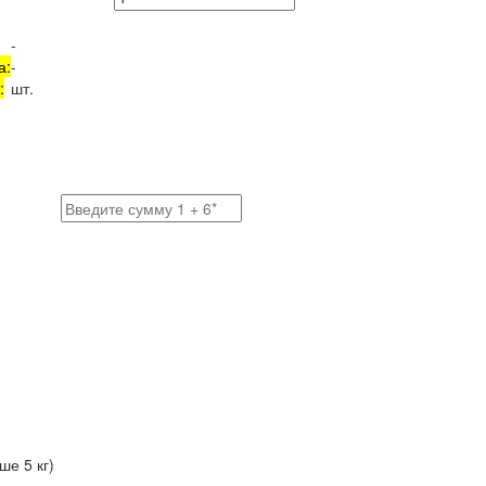
-
а:
-
:
шт.
е 5 кг)