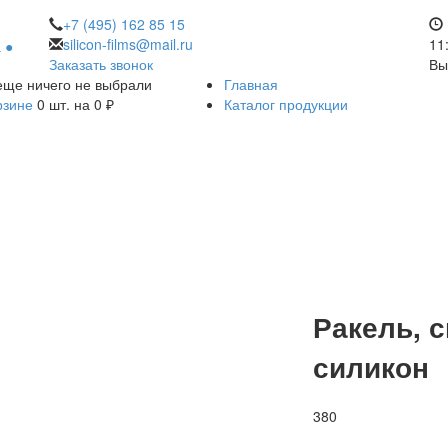
+7 (495)
162 85 15
silicon-films@mail.ru
11
 ●
Заказать звонок
Вы
ще ничего не выбрали
Главная
рзине
0
шт. на
0
₽
Каталог продукции
Ракель, с
силикон
380