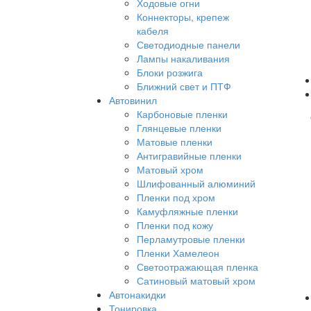
Ходовые огни
Коннекторы, крепеж
кабеля
Светодиодные панели
Лампы накаливания
Блоки розжига
Ближний свет и ПТФ
Автовинил
Карбоновые пленки
Глянцевые пленки
Матовые пленки
Антигравийные пленки
Матовый хром
Шлифованный алюминий
Пленки под хром
Камуфляжные пленки
Пленки под кожу
Перламутровые пленки
Пленки Хамелеон
Светоотражающая пленка
Сатиновый матовый хром
Автонакидки
Тонировка