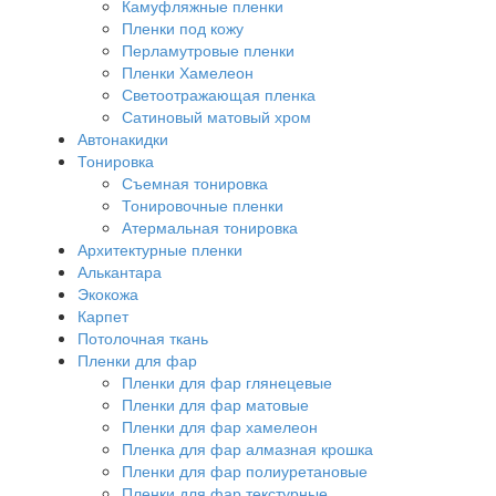
Камуфляжные пленки
Пленки под кожу
Перламутровые пленки
Пленки Хамелеон
Светоотражающая пленка
Сатиновый матовый хром
Автонакидки
Тонировка
Съемная тонировка
Тонировочные пленки
Атермальная тонировка
Архитектурные пленки
Алькантара
Экокожа
Карпет
Потолочная ткань
Пленки для фар
Пленки для фар глянецевые
Пленки для фар матовые
Пленки для фар хамелеон
Пленка для фар алмазная крошка
Пленки для фар полиуретановые
Пленки для фар текстурные