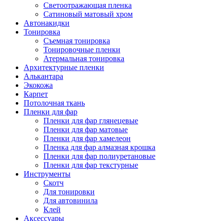
Светоотражающая пленка
Сатиновый матовый хром
Автонакидки
Тонировка
Съемная тонировка
Тонировочные пленки
Атермальная тонировка
Архитектурные пленки
Алькантара
Экокожа
Карпет
Потолочная ткань
Пленки для фар
Пленки для фар глянецевые
Пленки для фар матовые
Пленки для фар хамелеон
Пленка для фар алмазная крошка
Пленки для фар полиуретановые
Пленки для фар текстурные
Инструменты
Скотч
Для тонировки
Для автовинила
Клей
Аксессуары