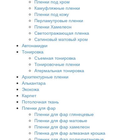
Пленки под хром
Камуфляжные пленки
Пленки под кожу
Перламутровые пленки
Пленки Хамелеон
Светоотражающая пленка
Сатиновый матовый хром
Автонакидки
Тонировка
Съемная тонировка
Тонировочные пленки
Атермальная тонировка
Архитектурные пленки
Алькантара
Экокожа
Карпет
Потолочная ткань
Пленки для фар
Пленки для фар глянецевые
Пленки для фар матовые
Пленки для фар хамелеон
Пленка для фар алмазная крошка
Пленки для фар полиуретановые